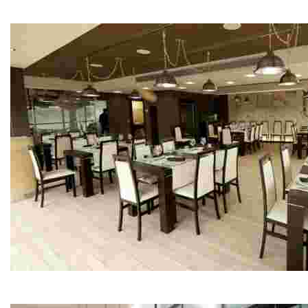
Cocina Casera
Restaurante Pepe do Coxo
Mariscos, pescados y tapas