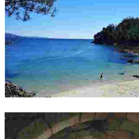
Playa de Area Triga
Paraiso de aguas cristalinas