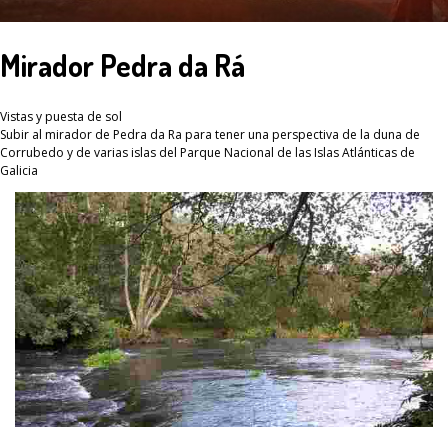
Mirador Pedra da Rá
Vistas y puesta de sol
Subir al mirador de
Pedra da Ra
para tener una perspectiva de la duna de
Corrubedo y de varias islas del Parque Nacional de las Islas Atlánticas de
Galicia
Ruta del Río Donas