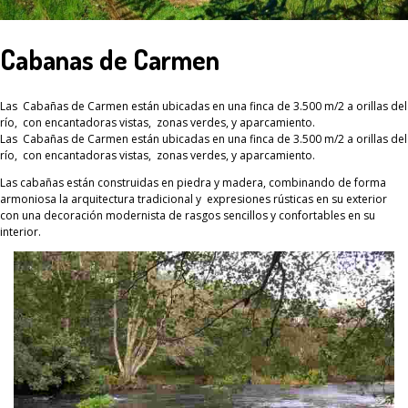
Cabanas de Carmen
Las Cabañas de Carmen están ubicadas en una finca de 3.500 m/2 a orillas del
río, con encantadoras vistas, zonas verdes, y aparcamiento.
Las Cabañas de Carmen están ubicadas en una finca de 3.500 m/2 a orillas del
río, con encantadoras vistas, zonas verdes, y aparcamiento.
Las cabañas están construidas en piedra y madera, combinando de forma
armoniosa la arquitectura tradicional y expresiones rústicas en su exterior
con una decoración modernista de rasgos sencillos y confortables en su
interior.