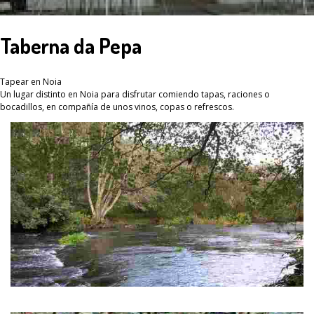
Taberna da Pepa
Tapear en Noia
Un lugar distinto en Noia para disfrutar comiendo tapas, raciones o
bocadillos, en compañía de unos vinos, copas o refrescos.
Ruta del Río Donas
Un paseo familiar cerca de nuestras cabañitas