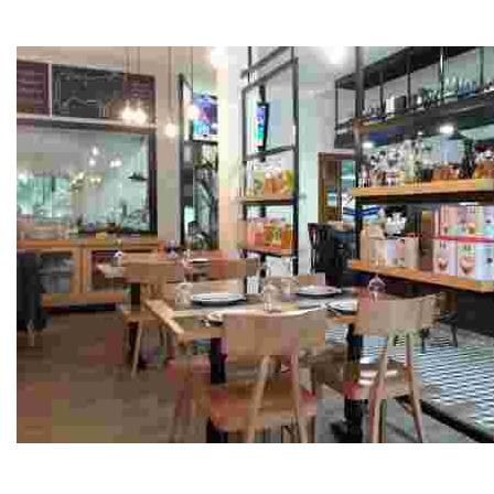
Restaurante Pepe do Coxo
Mariscos, pescados y tapas
Restaurante Areal
Carnes a la brasa