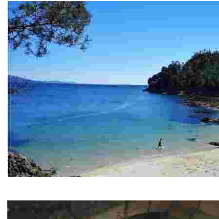
Playa de Area Triga
Paraiso de aguas cristalinas