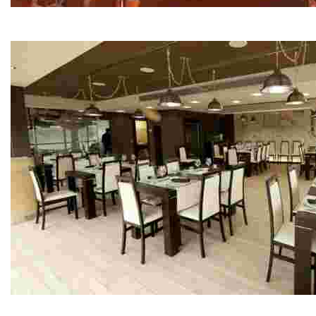
Restaurante Casa Roque
Cocina Casera
Restaurante Pepe do Coxo