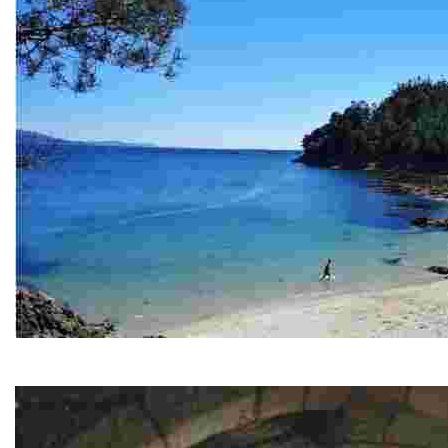
Playa de Area Triga
Paraiso de aguas cristalinas