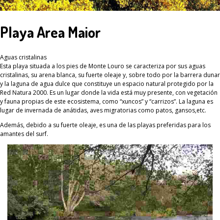
Playa Area Maior
Aguas cristalinas
Esta playa situada a los pies de Monte Louro se caracteriza por sus aguas
cristalinas, su arena blanca, su fuerte oleaje y, sobre todo por la barrera dunar
y la laguna de agua dulce que constituye un espacio natural protegido por la
Red Natura 2000. Es un lugar donde la vida está muy presente, con vegetación
y fauna propias de este ecosistema, como “xuncos” y “carrizos”. La laguna es
lugar de invernada de anátidas, aves migratorias como patos, gansos,etc.
Además, debido a su fuerte oleaje, es una de las playas preferidas para los
amantes del surf.