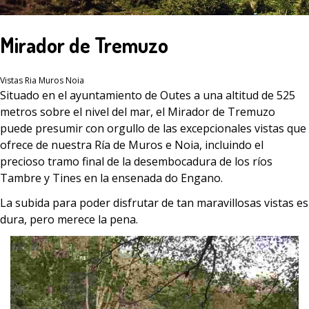
Mirador de Tremuzo
Vistas Ria Muros Noia
Situado en el ayuntamiento de Outes a una altitud de 525
metros sobre el nivel del mar, el Mirador de Tremuzo
puede presumir con orgullo de las excepcionales vistas que
ofrece de nuestra Ría de Muros e Noia, incluindo el
precioso tramo final de la desembocadura de los ríos
Tambre y Tines en la ensenada do Engano.
La subida para poder disfrutar de tan maravillosas vistas es
dura, pero merece la pena.