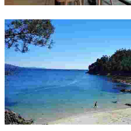
Restaurante Areal
Carnes a la brasa
Playa de Area Triga