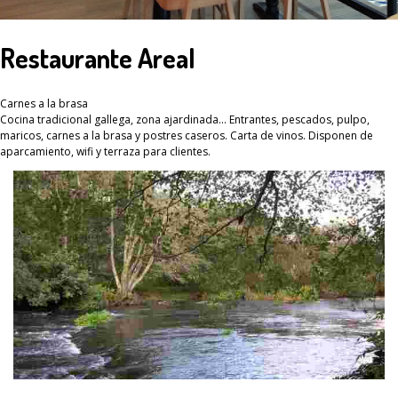
Restaurante Areal
Carnes a la brasa
Cocina tradicional gallega, zona ajardinada... Entrantes, pescados, pulpo,
maricos, carnes a la brasa y postres caseros. Carta de vinos. Disponen de
aparcamiento, wifi y terraza para clientes.
Ruta del Río Donas