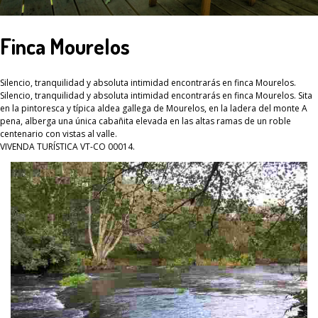
Finca Mourelos
Silencio, tranquilidad y absoluta intimidad encontrarás en finca Mourelos.
Silencio, tranquilidad y absoluta intimidad encontrarás en finca Mourelos. Sita
en la pintoresca y típica aldea gallega de Mourelos, en la ladera del monte A
pena, alberga una única cabañita elevada en las altas ramas de un roble
centenario con vistas al valle.
VIVENDA TURÍSTICA VT-CO 00014.