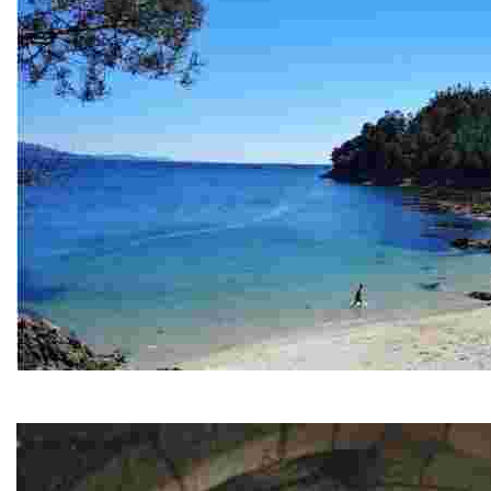
Playa de Area Triga
Paraiso de aguas cristalinas