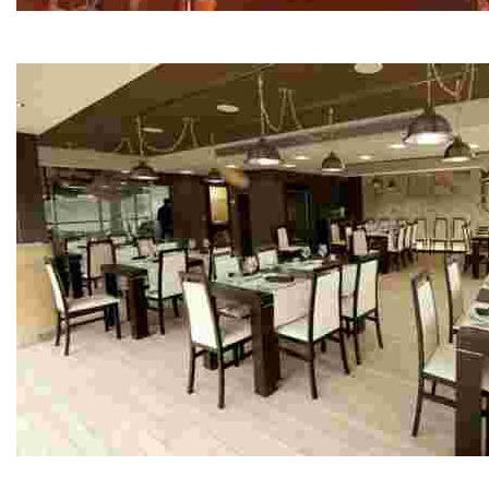
Restaurante Casa Roque
Cocina Casera
Restaurante Pepe do Coxo